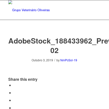
AdobeStock_188433962_Pre
02
/
Outubro 3, 2019
by
NmPcSol-19
Share this entry